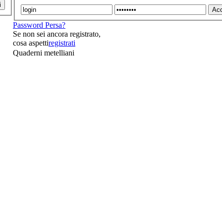
i
Acc
Password Persa?
Se non sei ancora registrato,
cosa aspetti
registrati
Quaderni metelliani