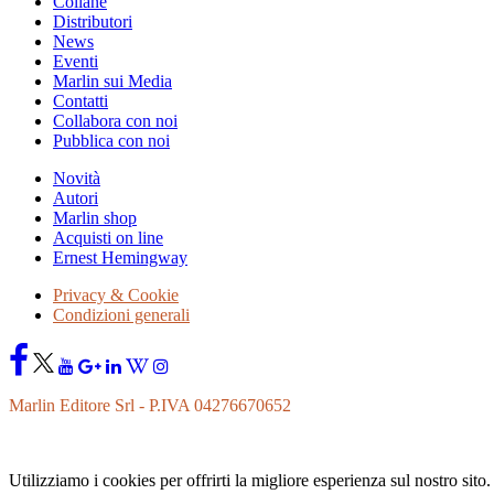
Collane
Distributori
News
Eventi
Marlin sui Media
Contatti
Collabora con noi
Pubblica con noi
Novità
Autori
Marlin shop
Acquisti on line
Ernest Hemingway
Privacy & Cookie
Condizioni generali
Marlin Editore Srl - P.IVA 04276670652
Utilizziamo i cookies per offrirti la migliore esperienza sul nostro sito.