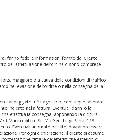
ra, fanno fede le informazioni fornite dal Cliente
ento dell’effettuazione dell’ordine o sono comprese
di forza maggiore o a causa delle condizioni di traffico
tardo nell’evasione dell’ordine o nella consegna della
o, non danneggiato, né bagnato o, comunque, alterato,
to indicato nella fattura. Eventuali danni o la
 che effettua la consegna, apponendo la dicitura
 Marlin editore Srl, Via Gen. Luigi Parisi, 118 -
vimento. Eventuali anomalie occulte, dovranno essere
razione. Per ogni dichiarazione, il cliente si assume
contestazione circa le caratteristiche esteriori di