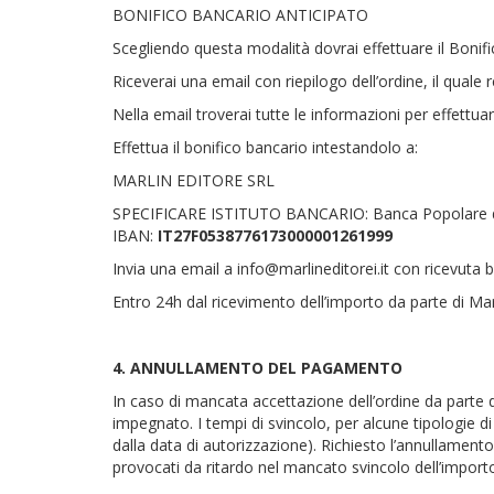
BONIFICO BANCARIO ANTICIPATO
Scegliendo questa modalità dovrai effettuare il Bonif
Riceverai una email con riepilogo dell’ordine, il quale 
Nella email troverai tutte le informazioni per effettuare
Effettua il bonifico bancario intestandolo a:
MARLIN EDITORE SRL
SPECIFICARE ISTITUTO BANCARIO: Banca Popolare dell’
IBAN:
IT27F0538776173000001261999
Invia una email a info@marlineditorei.it con ricevuta 
Entro 24h dal ricevimento dell’importo da parte di Marl
4. ANNULLAMENTO DEL PAGAMENTO
In caso di mancata accettazione dell’ordine da parte d
impegnato. I tempi di svincolo, per alcune tipologie 
dalla data di autorizzazione). Richiesto l’annullamento 
provocati da ritardo nel mancato svincolo dell’impor