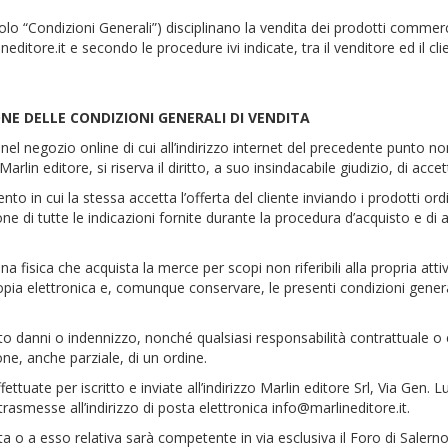
olo “Condizioni Generali”) disciplinano la vendita dei prodotti commercia
neditore.it e secondo le procedure ivi indicate, tra il venditore ed il cl
E DELLE CONDIZIONI GENERALI DI VENDITA
el negozio online di cui all’indirizzo internet del precedente punto non
lin editore, si riserva il diritto, a suo insindacabile giudizio, di accett
o in cui la stessa accetta l’offerta del cliente inviando i prodotti ord
ione di tutte le indicazioni fornite durante la procedura d’acquisto e di
a fisica che acquista la merce per scopi non riferibili alla propria att
ia elettronica e, comunque conservare, le presenti condizioni generali 
to danni o indennizzo, nonché qualsiasi responsabilità contrattuale o ex
e, anche parziale, di un ordine.
tuate per iscritto e inviate all’indirizzo Marlin editore Srl, Via Gen. Lu
rasmesse all’indirizzo di posta elettronica info@marlineditore.it.
a o a esso relativa sarà competente in via esclusiva il Foro di Salerno