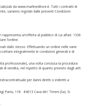
lizzati da www.marlineditore.it. Tutti i contratti di
iente, saranno regolati dalle presenti Condizioni
 rappresenta un’offerta al pubblico di cui all’art. 1336
are l’ordine.
inati dallo stesso. Effettuando un ordine nelle varie
 accettare integralmente le condizioni generali e di
ività professionale), una volta conclusa la procedura
di vendita, nel rispetto di quanto previsto dagli artt.
tracontrattuale per danni diretti o indiretti a
igi Parisi, 118 - 84013 Cava de\' Tirreni (Sa). Si
.