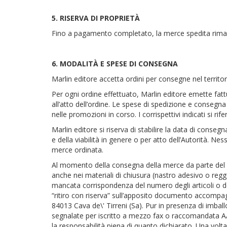
5. RISERVA DI PROPRIETÀ
Fino a pagamento completato, la merce spedita rimane
6. MODALITÀ E SPESE DI CONSEGNA
Marlin editore accetta ordini per consegne nel territori
Per ogni ordine effettuato, Marlin editore emette fatt
all’atto dell’ordine. Le spese di spedizione e conseg
nelle promozioni in corso. I corrispettivi indicati si ri
Marlin editore si riserva di stabilire la data di conseg
e della viabilità in genere o per atto dell’Autorità. N
merce ordinata.
Al momento della consegna della merce da parte del cor
anche nei materiali di chiusura (nastro adesivo o regge
mancata corrispondenza del numero degli articoli o d
“ritiro con riserva” sull’apposito documento accompag
84013 Cava de\' Tirreni (Sa). Pur in presenza di imbal
segnalate per iscritto a mezzo fax o raccomandata A/R.
la responsabilità piena di quanto dichiarato. Una volta