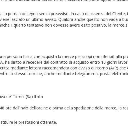
 la prima consegna senza preavviso. In caso di assenza del Cliente, il 
, viene lasciato un ultimo avviso. Qualora anche questo non vada a buon 
e anche il quarto tentativo non dovesse avere esito positivo, la merce
 una persona fisica che acquista la merce per scopi non riferibili alla pr
VA, ha diritto a recedere dal contratto di acquisto entro 10 giorni lavor
itta mediante lettera raccomandata con avviso di ritorno (A/R) che esp
, entro lo stesso termine, anche mediante telegramma, posta elettron
va de' Tirreni (Sa) Italia
 48 ore dall’invio dell’ordine e prima della spedizione della merce, la
tituire le prestazioni ottenute.