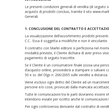
Le presenti condizioni generali di vendita (di seguito s
acquisto di prodotti conclusi, tramite il sito www.marli
Generali.
1. CONCLUSIONE DEL CONTRATTO E ACCETTAZION
La visualizzazione dell’assortimento prodotti presenti n
C.C.. Essa è soggetta a modifiche e non è vincolante. Mar
Il contratto con Marlin editore si perfeziona nel moment
modalità previste, il Cliente dichiara di aver preso vis
pagamento di seguito trascritte.
Se il Cliente è un consumatore finale (ossia una person
d’acquisto online, provvederà a stampare o salvare cop
50 e ss. del Dlgs n. 206/2005 sulle vendite a distanza.
Viene escluso ogni diritto del Cliente ad un risarcimen
persone e/o cose, provocati dalla mancata accettazion
Tutte le comunicazioni tra le parti dovranno essere effet
intendono inviate per iscritto anche le comunicazioni t
Per ogni controversia derivante dal contratto di vendit