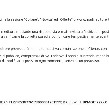
ti nella sezione “Collane”, “Novità” ed “Offerte” di www.marlineditore.i
n editore mediante una risposta via e-mail, inviata all’indirizzo di po
egna a verificarne la correttezza ed a comunicare tempestivamente event
 editore provvederà ad una tempestiva comunicazione al Cliente, con
i al pubblico, comprensivi di iva. Laddove il prezzo si intenda imponibile
itto di modificare i prezzi in ogni momento, senza alcun preavviso.
 IBAN
IT27F0538776173000001261999
; BIC / SWIFT
BPMOIT22XXX