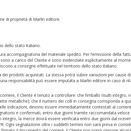
 di proprietà di Marlin editore.
o dello stato italiano.
ura accompagnatoria del materiale spedito. Per l’emissione della fattu
na sono a carico del Cliente e sono evidenziate esplicitamente al mom
feriscono a consegne effettuate nel territorio dello stato italiano.
na dei prodotti acquistati. La stessa potrà subire variazioni per cause 
essuna responsabilità può essere imputata a Marlin editore in caso di ri
riere, il Cliente è tenuto a controllare: che l’imballo risulti integr
tte metalliche); che il numero dei colli in consegna corrisponda a quan
elle indicazioni, devono essere immediatamente contestati al corriere
natorio e confermati, entro due giorni tramite raccomandata veloce A/R
lo integro, la merce dovrà essere verificata entro due giorni dal rice
 Ogni segnalazione oltre i suddetti termini non sarà presa in conside
 firmato il documento del corriere, il Cliente non potrà opporre alcuna 