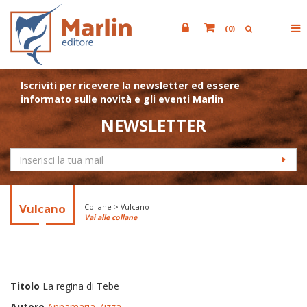
(
0
)
Iscriviti per ricevere la newsletter ed essere
informato sulle novità e gli eventi Marlin
NEWSLETTER
Vulcano
Collane > Vulcano
Vai alle collane
Titolo
La regina di Tebe
Autore
Annamaria Zizza