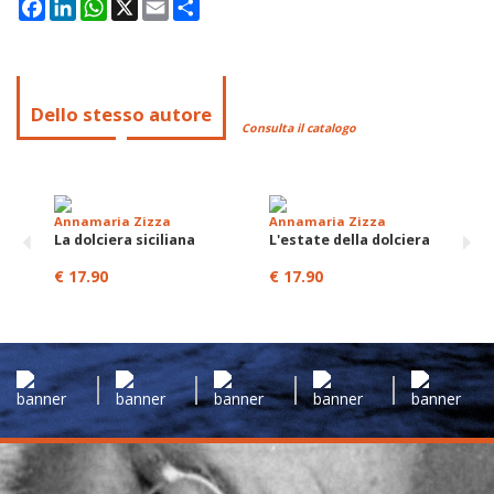
Facebook
LinkedIn
WhatsApp
X
Email
Condividi
Dello stesso autore
Consulta il catalogo
Annamaria Zizza
Annamaria Zizza
La dolciera siciliana
L'estate della dolciera
€ 17.90
€ 17.90