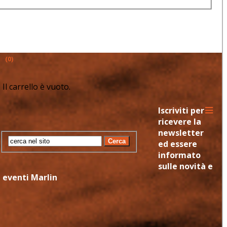
(
0
)
Il carrello è vuoto.
Iscriviti per
ricevere la
newsletter
Cerca
ed essere
informato
sulle novità e
i eventi Marlin