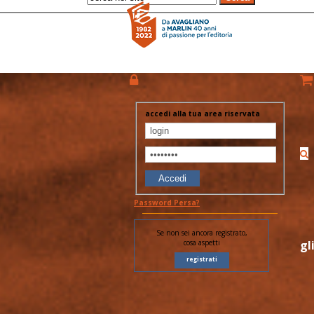
accedi alla tua area riservata
Accedi
Password Persa?
Se non sei ancora registrato,
cosa aspetti
gl
registrati