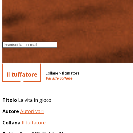
Il tuffatore
Collane > Il tuffatore
Vai alle collane
Titolo
La vita in gioco
Autore
Autori vari
Collana
Il tuffatore