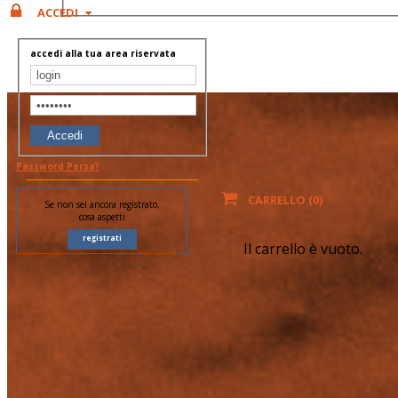
ACCEDI
accedi alla tua area riservata
Accedi
Password Persa?
CARRELLO (
0
)
Se non sei ancora registrato,
cosa aspetti
registrati
Il carrello è vuoto.