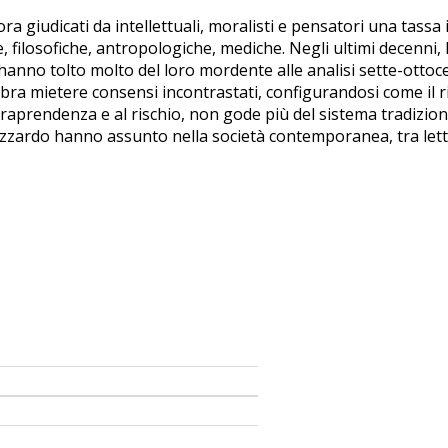
 ora giudicati da intellettuali, moralisti e pensatori una tas
, filosofiche, antropologiche, mediche. Negli ultimi decenni, 
anno tolto molto del loro mordente alle analisi sette-ottoce
bra mietere consensi incontrastati, configurandosi come il ri
ntraprendenza e al rischio, non gode più del sistema tradiziona
d'azzardo hanno assunto nella società contemporanea, tra letter