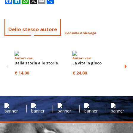
Dello stesso autore
Consulta il catalogo
Autori vari
Autori vari
A
Dalla storia alle storie
La vita in gioco
L
€ 14.00
€ 24.00
€