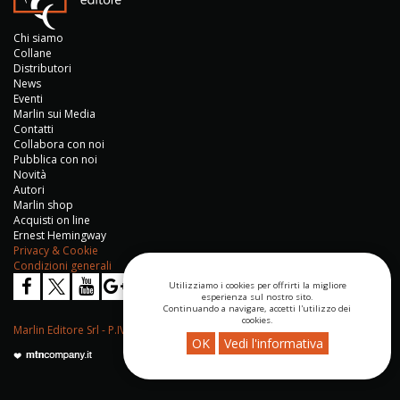
Chi siamo
Collane
Distributori
News
Eventi
Marlin sui Media
Contatti
Collabora con noi
Pubblica con noi
Novità
Autori
Marlin shop
Acquisti on line
Ernest Hemingway
Privacy & Cookie
Condizioni generali
Utilizziamo i cookies per offrirti la migliore
esperienza sul nostro sito.
Continuando a navigare, accetti l'utilizzo dei
cookies.
Marlin Editore Srl - P.IVA 04276670652
OK
Vedi l'informativa