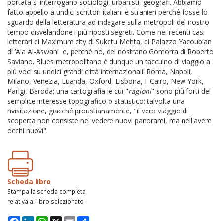
portata si interrogano sociologi, urbanisti, geografi. Abbiamo
fatto appello a undici scrittori italiani e stranieri perché fosse lo
sguardo della letteratura ad indagare sulla metropoli del nostro
tempo disvelandone i più riposti segreti. Come nei recenti casi
letterari di Maximum city di Suketu Mehta, di Palazzo Yacoubian
di ’Ala Al-Aswani e, perché no, del nostrano Gomorra di Roberto
Saviano. Blues metropolitano è dunque un taccuino di viaggio a
più voci su undici grandi città internazionali: Roma, Napoli,
Milano, Venezia, Luanda, Oxford, Lisbona, Il Cairo, New York,
Parigi, Baroda; una cartografia le cui "
ragioni
" sono più forti del
semplice interesse topografico o statistico; talvolta una
rivisitazione, giacché proustianamente, "il vero viaggio di
scoperta non consiste nel vedere nuovi panorami, ma nell'avere
occhi nuovi".
Scheda libro
Stampa la scheda completa
relativa al libro selezionato
Facebook
LinkedIn
WhatsApp
X
Email
Condividi