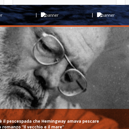
me, è il pescespada che Hemingway amava pescare
do romanzo “Il vecchio e il mare”