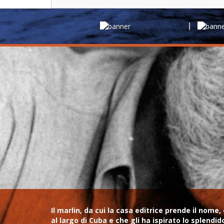
Il marlin, da cui la casa editrice prende il no
al largo di Cuba e che gli ha ispirato lo splendi