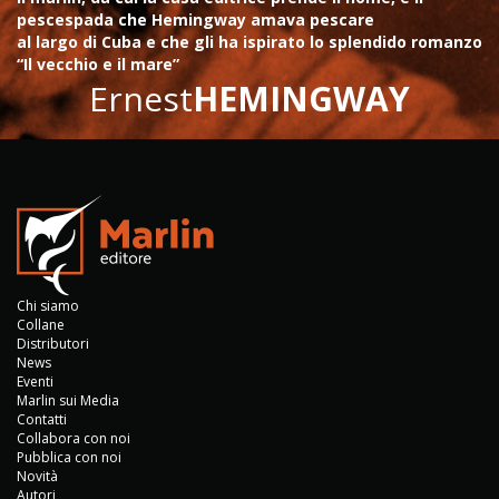
pescespada che Hemingway amava pescare
al largo di Cuba e che gli ha ispirato lo splendido romanzo
“Il vecchio e il mare”
Ernest
HEMINGWAY
Chi siamo
Collane
Distributori
News
Eventi
Marlin sui Media
Contatti
Collabora con noi
Pubblica con noi
Novità
Autori