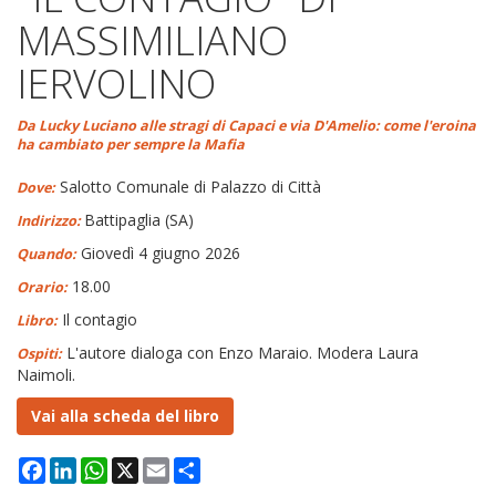
MASSIMILIANO
IERVOLINO
Da Lucky Luciano alle stragi di Capaci e via D'Amelio: come l'eroina
ha cambiato per sempre la Mafia
Salotto Comunale di Palazzo di Città
Dove:
Battipaglia (SA)
Indirizzo:
Giovedì 4 giugno 2026
Quando:
18.00
Orario:
Il contagio
Libro:
L'autore dialoga con Enzo Maraio. Modera Laura
Ospiti:
Naimoli.
Vai alla scheda del libro
Facebook
LinkedIn
WhatsApp
X
Email
Condividi