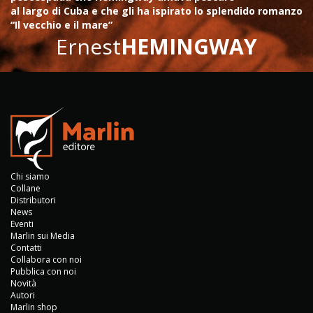
al largo di Cuba e che gli ha ispirato lo splendido romanzo
“Il vecchio e il mare”
Ernest
HEMINGWAY
Chi siamo
Collane
Distributori
News
Eventi
Marlin sui Media
Contatti
Collabora con noi
Pubblica con noi
Novità
Autori
Marlin shop