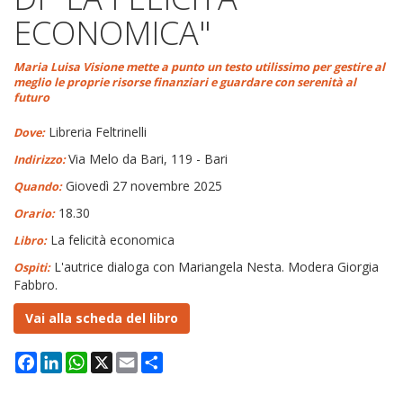
ECONOMICA"
Maria Luisa Visione mette a punto un testo utilissimo per gestire al
meglio le proprie risorse finanziari e guardare con serenità al
futuro
Libreria Feltrinelli
Dove:
Via Melo da Bari, 119 - Bari
Indirizzo:
Giovedì 27 novembre 2025
Quando:
18.30
Orario:
La felicità economica
Libro:
L'autrice dialoga con Mariangela Nesta. Modera Giorgia
Ospiti:
Fabbro.
Vai alla scheda del libro
Facebook
LinkedIn
WhatsApp
X
Email
Condividi