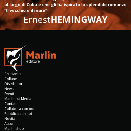
al largo di Cuba e che gli ha ispirato lo splendido romanzo
“Il vecchio e il mare”
Ernest
HEMINGWAY
Chi siamo
Collane
Distributori
News
Eventi
Marlin sui Media
Contatti
Collabora con noi
Pubblica con noi
Novità
Autori
Marlin shop