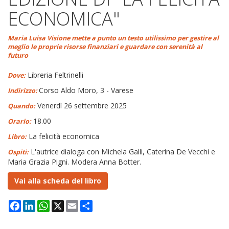
ECONOMICA"
Maria Luisa Visione mette a punto un testo utilissimo per gestire al
meglio le proprie risorse finanziari e guardare con serenità al
futuro
Libreria Feltrinelli
Dove:
Corso Aldo Moro, 3 - Varese
Indirizzo:
Venerdì 26 settembre 2025
Quando:
18.00
Orario:
La felicità economica
Libro:
L'autrice dialoga con Michela Galli, Caterina De Vecchi e
Ospiti:
Maria Grazia Pigni. Modera Anna Botter.
Vai alla scheda del libro
Facebook
LinkedIn
WhatsApp
X
Email
Condividi