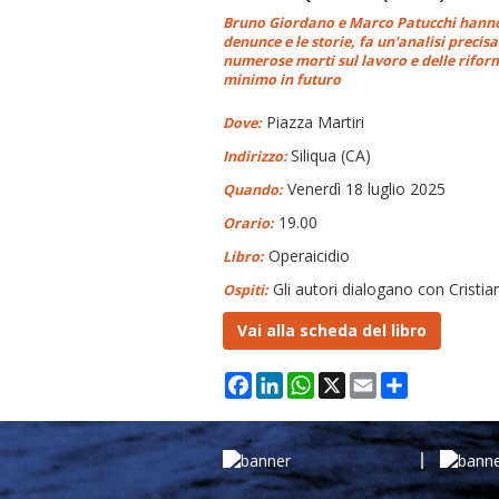
Bruno Giordano e Marco Patucchi hanno s
denunce e le storie, fa un'analisi precisa
numerose morti sul lavoro e delle riform
minimo in futuro
Piazza Martiri
Dove:
Siliqua (CA)
Indirizzo:
Venerdì 18 luglio 2025
Quando:
19.00
Orario:
Operaicidio
Libro:
Gli autori dialogano con Cristi
Ospiti:
Vai alla scheda del libro
Facebook
LinkedIn
WhatsApp
X
Email
Condividi