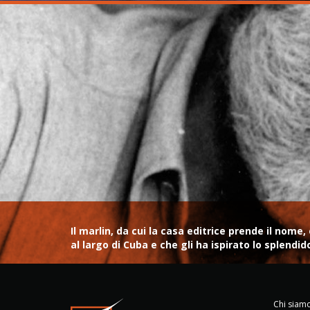
Il marlin, da cui la casa editrice prende il no
al largo di Cuba e che gli ha ispirato lo splendi
Chi siam