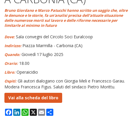
Bruno Giordano e Marco Patucchi hanno scritto un saggio che, oltre
le denunce e le storie, fa un'analisi precisa dell'attuale situazione
delle numerose morti sul lavoro e delle riforme necessarie per
limitarle al minimo in futuro
Sala convegni del Circolo Soci Euralcoop
Dove:
Piazza Marmilla - Carbonia (CA)
Indirizzo:
Giovedì 17 luglio 2025
Quando:
18.00
Orario:
Operaicidio
Libro:
Gli autori dialogano con Giorgia Meli e Francesco Garau.
Ospiti:
Modera Francesca Figus. Saluti del sindaco Pietro Morittu.
Vai alla scheda del libro
Facebook
LinkedIn
WhatsApp
X
Email
Condividi