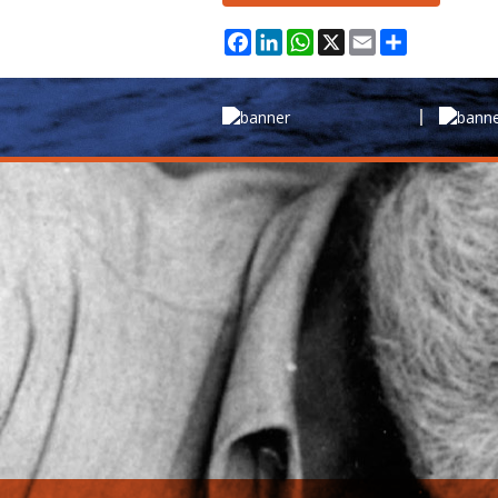
Facebook
LinkedIn
WhatsApp
X
Email
Condividi