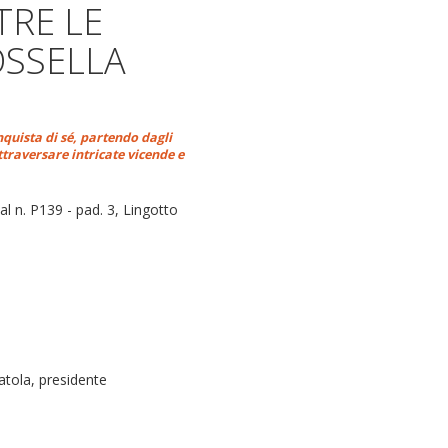
TRE LE
OSSELLA
nquista di sé, partendo dagli
ttraversare intricate vicende e
l n. P139 - pad. 3, Lingotto
atola, presidente