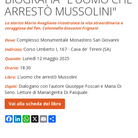
ARRESTÒ MUSSOLINI"
Lo storico Mario Avagliano ricostruisce la vita straordinaria e
coraggiosa del Ten. Colonnello Giovanni Frignani
Complesso Monumentale Monastero San Giovanni
Dove:
Corso Umberto I, 167 - Cava de' Tirreni (SA)
Indirizzo:
Lunedì 12 maggio 2025
Quando:
18.30
Orario:
L'uomo che arrestò Mussolini
Libro:
Dialogano con l'autore Giuseppe Foscari e Maria Di
Ospiti:
Serio. Letture di Mariangerita Di Pasquale.
Vai alla scheda del libro
Facebook
LinkedIn
WhatsApp
X
Email
Condividi