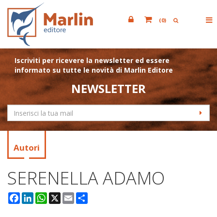
(
0
)
Iscriviti per ricevere la newsletter ed essere
informato su tutte le novità di Marlin Editore
NEWSLETTER
Autori
SERENELLA ADAMO
Facebook
LinkedIn
WhatsApp
X
Email
Condividi