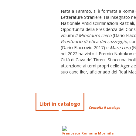
Nata a Taranto, si è formata a Roma e
Letterature Straniere. Ha insegnato nei 
Nazionale Antidiscriminazioni Razziali,
Opportunità della Presidenza del Consig
volumi
Il Minotauro cieco
(Dario Flac
Prontuario di etica del cazzeggio,
con 
(Dario Flaccovio 2017) e
Mare Loro
(N
nel 2022 ha vinto il Premio Nabokov e s
Città di Cava de’ Tirreni. Si occupa ino
attenzione ai temi propri delle Agenzi
suo cane Iker, aficionado del Real Mad
Libri in catalogo
Consulta il catalogo
Francesca Romana Mormile