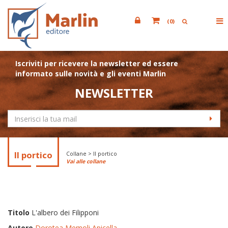
(
0
)
Iscriviti per ricevere la newsletter ed essere
informato sulle novità e gli eventi Marlin
NEWSLETTER
Il portico
Collane > Il portico
Vai alle collane
Titolo
L'albero dei Filipponi
Autore
Dorotea Memoli Apicella