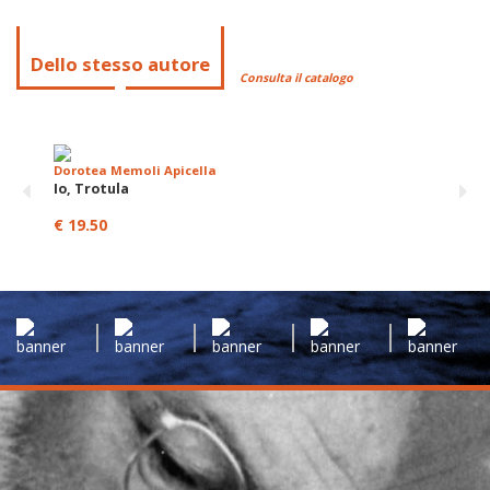
Dello stesso autore
Consulta il catalogo
Dorotea Memoli Apicella
Io, Trotula
€ 19.50